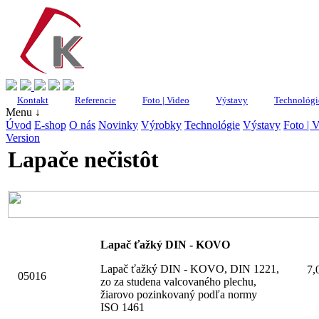
Kontakt
Referencie
Foto | Video
Výstavy
Technológi
Menu ↓
Úvod
E-shop
O nás
Novinky
Výrobky
Technológie
Výstavy
Foto | 
Version
Lapače nečistôt
Lapač ťažký DIN - KOVO
Lapač ťažký DIN - KOVO, DIN 1221,
7
05016
zo za studena valcovaného plechu,
žiarovo pozinkovaný podľa normy
ISO 1461